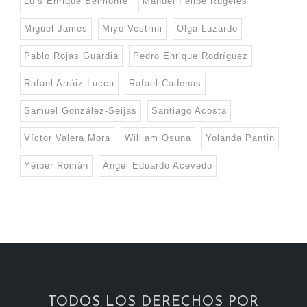
Luis Enrique Belmonte
Manuel Felipe Rugeles
Miguel James
Miyó Vestrini
Olga Luzardo
Pablo Rojas Guardia
Pedro Enrique Rodríguez
Rafael Arráiz Lucca
Rafael Cadenas
Samuel González-Seijas
Santiago Acosta
Víctor Valera Mora
William Osuna
Yolanda Pantin
Yéiber Román
Ángel Eduardo Acevedo
TODOS LOS DERECHOS POR