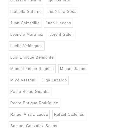
Gustavo Pereira
Igor Barreto
Isabella Saturno
José Lira Sosa
Juan Calzadilla
Juan Liscano
Leoncio Martínez
Lorent Saleh
Lucila Velásquez
Luis Enrique Belmonte
Manuel Felipe Rugeles
Miguel James
Miyó Vestrini
Olga Luzardo
Pablo Rojas Guardia
Pedro Enrique Rodríguez
Rafael Arráiz Lucca
Rafael Cadenas
Samuel González-Seijas