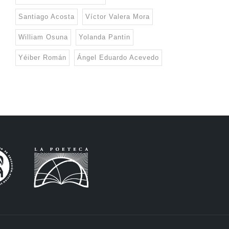
Santiago Acosta
Víctor Valera Mora
William Osuna
Yolanda Pantin
Yéiber Román
Ángel Eduardo Acevedo