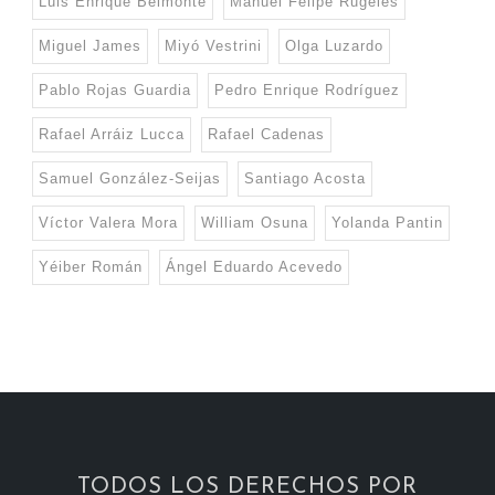
Luis Enrique Belmonte
Manuel Felipe Rugeles
Miguel James
Miyó Vestrini
Olga Luzardo
Pablo Rojas Guardia
Pedro Enrique Rodríguez
Rafael Arráiz Lucca
Rafael Cadenas
Samuel González-Seijas
Santiago Acosta
Víctor Valera Mora
William Osuna
Yolanda Pantin
Yéiber Román
Ángel Eduardo Acevedo
TODOS LOS DERECHOS POR