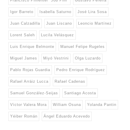
Francisco Pimentel "Job Pim"
Gustavo Pereira
Igor Barreto
Isabella Saturno
José Lira Sosa
Juan Calzadilla
Juan Liscano
Leoncio Martínez
Lorent Saleh
Lucila Velásquez
Luis Enrique Belmonte
Manuel Felipe Rugeles
Miguel James
Miyó Vestrini
Olga Luzardo
Pablo Rojas Guardia
Pedro Enrique Rodríguez
Rafael Arráiz Lucca
Rafael Cadenas
Samuel González-Seijas
Santiago Acosta
Víctor Valera Mora
William Osuna
Yolanda Pantin
Yéiber Román
Ángel Eduardo Acevedo